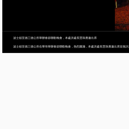
波士頓至德三德公所舉辦春節聯歡晚會，本處洪處長慧珠應邀出席
波士頓至德三德公所在華埠舉辦春節聯歡晚會，熱烈圓滿，本處洪處長慧珠應邀出席並致詞