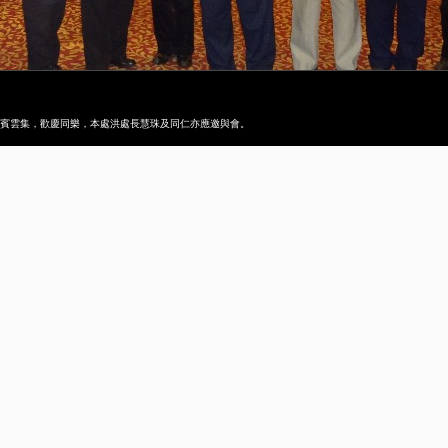
，嘉賓雲集，歡慶同樂，本處洪處長慧珠及同仁亦應邀與會。