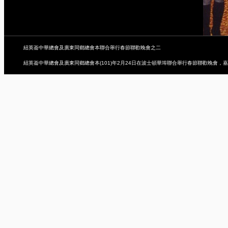
紐英崙中華總會及廣東同鄉總會本聯合舉行春節聯歡晚會之二
紐英崙中華總會及廣東同鄉總會本(101)年2月24日在波士頓華埠聯合舉行春節聯歡晚會