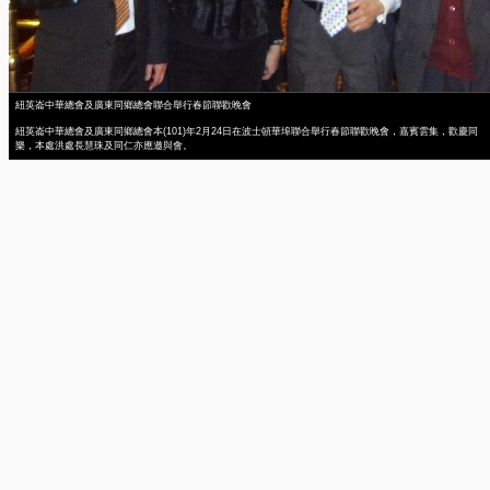
紐英崙中華總會及廣東同鄉總會聯合舉行春節聯歡晚會
紐英崙中華總會及廣東同鄉總會本(101)年2月24日在波士頓華埠聯合舉行春節聯歡晚會，嘉賓雲集，歡慶同
樂，本處洪處長慧珠及同仁亦應邀與會。