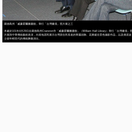
羅德島州「威廉霍爾圖書館」舉行「台灣畫境」照片展之三
本處於101年4月29日在羅德島州Cranston市「威廉霍爾圖書館」（William Hall Library）舉行「台灣畫境」
片展與中華傳統藝術表演，向當地居民展示台灣原住民長老的華麗頭飾、花東縱谷景色攝影作品，以及僑居波
士頓年輕世代的傳統舞藝演出。