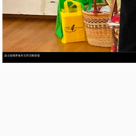
波士頓僑界兔年元宵活動登場