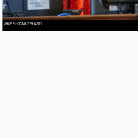
羅德島州州眾議會第3屆台灣日