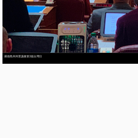
羅德島州州眾議會第3屆台灣日