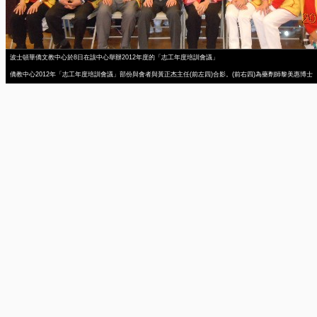
波士頓華僑文教中心於8日在該中心舉辦2012年度的「志工年度培訓會議」
僑教中心2012年「志工年度培訓會議」部份與會者與黃正杰主任(前左四)合影。(前右四)為藥劑師黎美惠博士