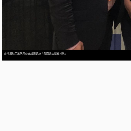
台灣製鞋工業同業公會組團參加「美國波士頓鞋材展」