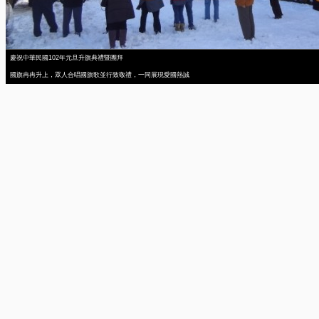
慶祝中華民國102年元旦升旗典禮暨團拜
國旗冉冉升上，眾人合唱國旗歌並行致敬禮，一同展現愛國熱誠