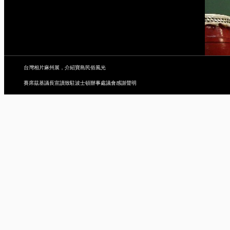
台灣相片麻州展，介紹寶島民俗風光
賽席茲基議長宣讀致駐波士頓辦事處議會感謝聲明