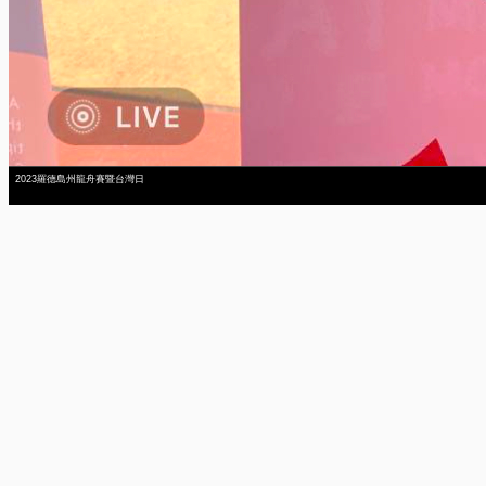
2023羅德島州龍舟賽暨台灣日