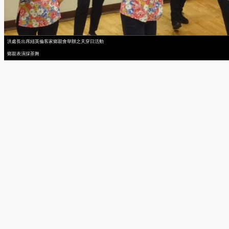
洪處長出席紐英倫客家鄉親會舉辦之天穿日活動
鄉親表演採茶舞