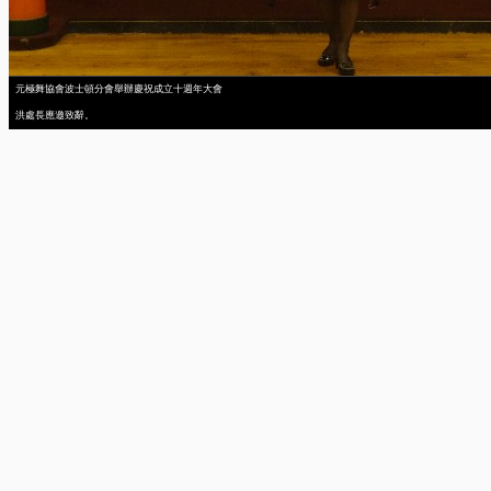
元極舞協會波士頓分會舉辦慶祝成立十週年大會
洪處長應邀致辭。