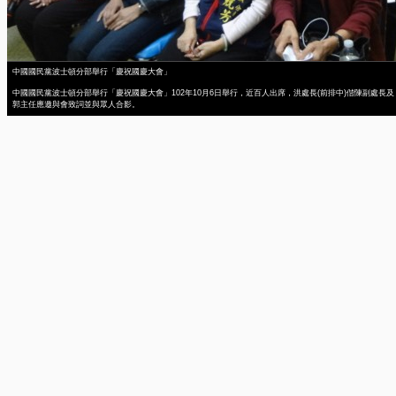
中國國民黨波士頓分部舉行「慶祝國慶大會」
中國國民黨波士頓分部舉行「慶祝國慶大會」102年10月6日舉行，近百人出席，洪處長(前排中)偕陳副處長及
郭主任應邀與會致詞並與眾人合影。