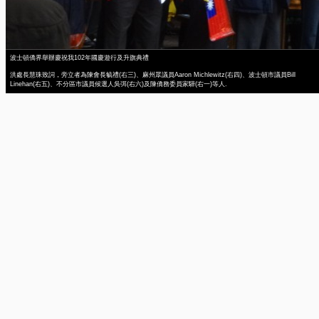
波士頓僑界舉辦慶祝我102年國慶遊行及升旗典禮
洪處長慧珠致詞，旁立者為陳會長毓禮(右三)、麻州眾議員Aaron Michlewitz(右四)、波士頓市議員Bill
Linehan(右五)、不分區市議員候選人吳弭(右六)及陳僑務委員家驊(右一)等人.