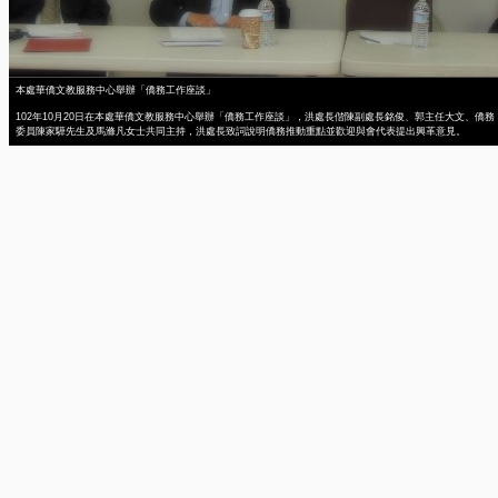
本處華僑文教服務中心舉辦「僑務工作座談」
102年10月20日在本處華僑文教服務中心舉辦「僑務工作座談」，洪處長偕陳副處長銘俊、郭主任大文、僑務
委員陳家驊先生及馬滌凡女士共同主持，洪處長致詞說明僑務推動重點並歡迎與會代表提出興革意見。