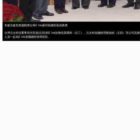
本處洪處長應邀觀禮台商E Ink麻州新總部落成典禮
台灣元太科技董事長何奕達(右四)和E Ink財務長聶禮和（右三），元太科技總經理蔡娟娟（左四）等公司高層
人員一起為E Ink美國總部啓用剪彩。