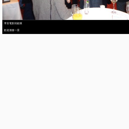
李安電影回顧展
歡迎酒會一景