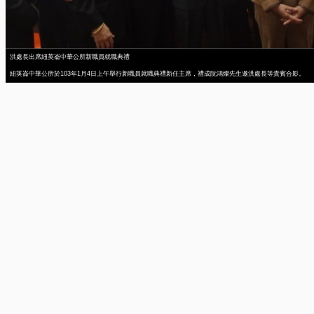
洪處長出席紐英崙中華公所新職員就職典禮
紐英崙中華公所於103年1月4日上午舉行新職員就職典禮新任主席，禮成阮鴻燦先生邀洪處長等貴賓合影。