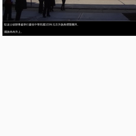
駐波士頓辦事處舉行慶祝中華民國103年元旦升旗典禮暨團拜。
國旗冉冉升上。