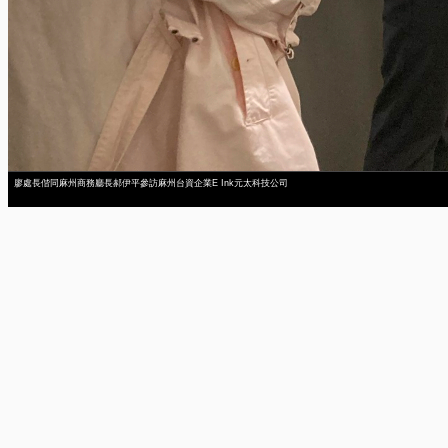
廖處長偕同麻州商務廳長郝伊平參訪麻州台資企業E Ink元太科技公司