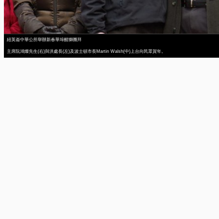
紐英崙中華公所舉辦新春華埠醒獅團拜
主席阮鴻燦先生(右)與洪處長(左)及波士頓市長Martin Walsh(中)上台向民眾賀年。