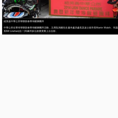
紐英崙中華公所舉辦新春華埠醒獅團拜
中華公所在華埠舉辦新春華埠醒獅團拜活動，主席阮鴻燦先生邀本處洪處長及波士頓市長Martin Walsh、市議
長Bill Linehan(右一)等麻州多位政要貴賓上台合影。