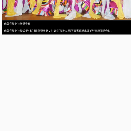
僑聲音樂劇社舉辦春宴
僑聲音樂劇社於103年3月8日舉辦春宴，洪處長(後排左三)等貴賓應邀出席並與表演團體合影。