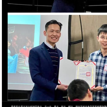
廖處長出席大波士頓地區政大、北一女、臺大、師大、輔大、建中等校友會及新英格蘭急難