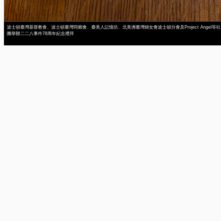
波士頓臺灣基督教會、波士頓臺灣同鄉會、臺美人記憶坊、北美洲臺灣婦女會波士頓分會及Project Angel等社
團舉辦二二八事件78周年紀念禮拜