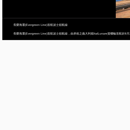
長榮海運(Evergreen Line)首航波士頓航線
長榮海運(Evergreen Line)首航波士頓航線，由承租之義大利籍ItalLunare貨櫃