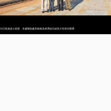
輪首航於8月20日抵達波士頓港，本處陳副處長銘俊及經濟組石組長大玲前往觀禮