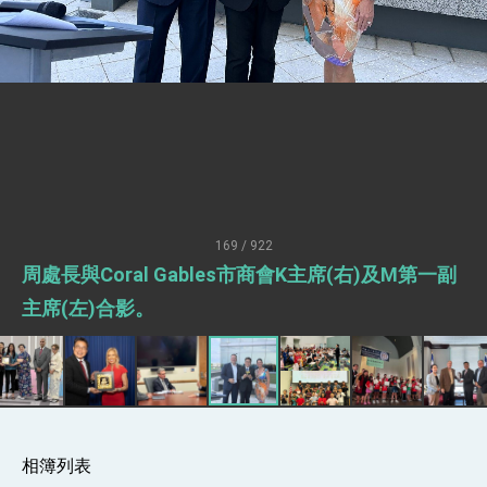
疊加 我輸美2072項產品豁免對等關稅
總統接受「法新社」（AFP）專訪內容
外交部長林佳龍於《外交事務》撰文指出：自由
世界 需要台灣，團結合作方能守護繁榮
外交部長林佳龍出席《台灣光華雜誌》50週年慶
「見證蛻變，分享世界的光華」開幕式，期許數
位轉 型迎向下個50年
總統主持「台美經濟繁榮夥伴對話」記者會 說
明臺美合作三大戰略方向 盼與民主夥伴共同引
領 下一個世代的繁榮
外交部長林佳龍接受印尼「時代雜誌」專訪，闡
述印太安全局勢，籲深化台印尼半導體供應鏈合
169 / 922
作
外交部長林佳龍午宴歡迎美國聯邦參議員蓋耶哥
周處長與Coral Gables市商會K主席(右)及M第一副
訪問團
外交部長林佳龍接見美國智庫「德國馬歇爾基金
主席(左)合影。
會」訪問團一行，深化跨大西洋戰略夥伴關係
臺美經貿談判獲階段性成果 卓揆期勉爭取時間完
成「臺美對等貿易協定」簽署
卓揆：臺美關稅談判階段性結果有助臺灣取得有
利戰略地位 全力支持「臺美對等貿易協定」簽署
外交部與數位發展部攜手合作，整合台灣雄厚數
位實力，達成固邦榮邦目標
相簿列表
外交部長林佳龍主持第35次「參與亞太經濟合作