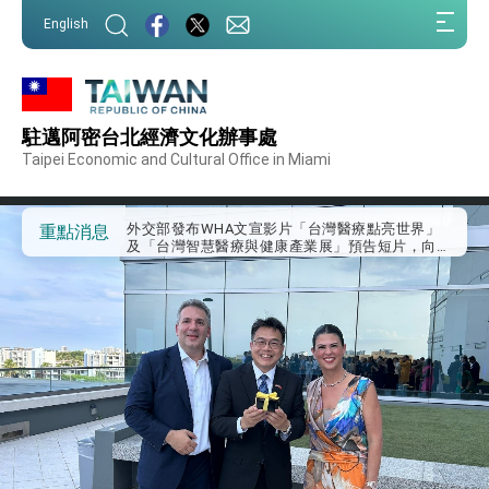
:::
English
:::
外交部重要言論
駐邁阿密台北經濟文化辦事處
我國政府將在美國亞利桑納州設立「駐鳳凰城辦
事處」，進一步深化台美交流合作
Taipei Economic and Cultural Office in Miami
第一屆亞太在宅醫療大會開幕 總統盼分享臺灣
經驗為亞太醫療照護發展開創新里程碑
外交部發布WHA文宣影片「台灣醫療點亮世界」
重點消息
及「台灣智慧醫療與健康產業展」預告短片，向
世界展現台灣守護全球健康的創新能量
總統出訪史瓦帝尼返國談話 強調臺灣人有權利
走向世界 盼與理念相近國家共同維護國際秩序
堅定走向世界 賴總統抵達史瓦帝尼王國進行國是
訪問
總統與五院院長新春茶敘 盼化分歧為團結、為
國家邁出合作第一步
總統農曆春節談話
台美貿易協議完成簽署達成6大目標、創5大歷史
性突破 總統強調將以3大面向加速臺灣經濟轉型
升級 籲請立院全力支持並盡速通過
臺美簽署「對等貿易協定」確立對等關稅15%且不