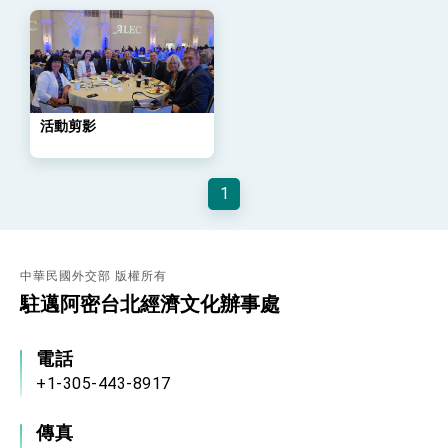
策略小組」跨部會會議
民調顯示多數國人滿意政府外交表現，高度支持
「總合外交」與台歐美日關係深化
總統以「韌性之島，希望之光」為題發表2026新
年談話
總統主持「守護民主台灣國安行動方案」記者
會 強調以實力守護台海和平 以決心掌握國家
活動剪影
命運
變局中 奮起的新臺灣 總統發表國慶演說
總統發表執政周年談話 盼面對未來挑戰 堅持
1
團結 迎風轉型 穩健前行
賴總統就職演說影片
總統重要談話
中華民國外交部 版權所有
駐邁阿密台北經濟文化辦事處
外交部重要言論
我國政府將在美國亞利桑納州設立「駐鳳凰城辦
電話
事處」，進一步深化台美交流合作
+1-305-443-8917
傳真