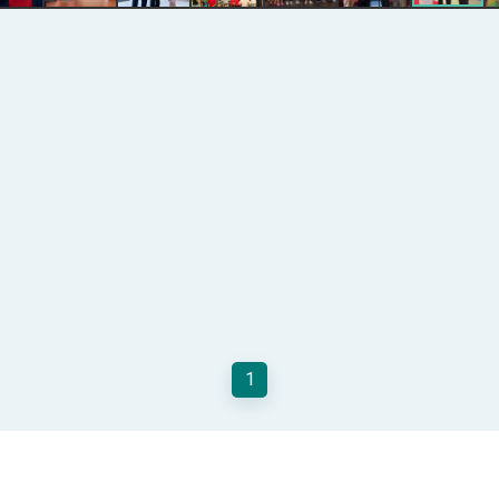
總統以「韌性之島，希望之光」為題發表2026新 年談話
記者會 強調以實力守護台海和平 以決心掌握國家命運
說
 堅持團結 迎風轉型 穩健前行
凰城辦事處」，進一步深化台美交流合作
1