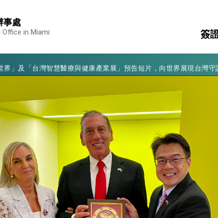
辦事處
凰城辦事處」，進一步深化台美交流合作
 Office in Miami
簽
享臺灣經驗為亞太醫療照護發展開創新里程碑
亮世界」及「台灣智慧醫療與健康產業展」預告短片，向世界展現台灣守
護
簽
有權利走向世界 盼與理念相近國家共同維護國際秩序
入
消
構
行國是訪問
結、為國家邁出合作第一步
大歷史性突破 總統強調將以3大面向加速臺灣經濟轉型升級 籲請立
%且不疊加 我輸美2072項產品豁免對等關稅