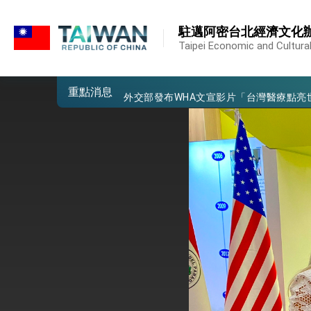
:::
外交部重要言論
:::
駐邁阿密台北經濟文化
我國政府將在美國亞利桑納州設立「駐鳳
Taipei Economic and Cultural
第一屆亞太在宅醫療大會開幕 總統盼分
重點消息
外交部發布WHA文宣影片「台灣醫療點
總統出訪史瓦帝尼返國談話 強調臺灣人
堅定走向世界 賴總統抵達史瓦帝尼王國進
總統與五院院長新春茶敘 盼化分歧為團
總統農曆春節談話
台美貿易協議完成簽署達成6大目標、創5
臺美簽署「對等貿易協定」確立對等關稅15
總統接受「法新社」（AFP）專訪內容