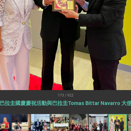
：自由世界 需要台灣，團結合作方能守護繁榮
外交部長林佳龍出席《台灣光華雜誌》50週年慶「見證蛻變，分享世界的光華」開幕
會 說明臺美合作三大戰略方向 盼與民主夥伴共同引領 下一個世代的
訪，闡述印太安全局勢，籲深化台印尼半導體供應鏈合作
臺灣重要合作夥伴
蓋耶哥訪問團
爾基金會」訪問團一行，深化跨大西洋戰略夥伴關係
時間完成「臺美對等貿易協定」簽署
取得有利戰略地位 全力支持「臺美對等貿易協定」簽署
173 / 922
拉圭國慶慶祝活動與巴拉圭Tomas Bittar Navarro 
雄厚數位實力，達成固邦榮邦目標
濟合作策略小組」跨部會會議
度支持「總合外交」與台歐美日關係深化