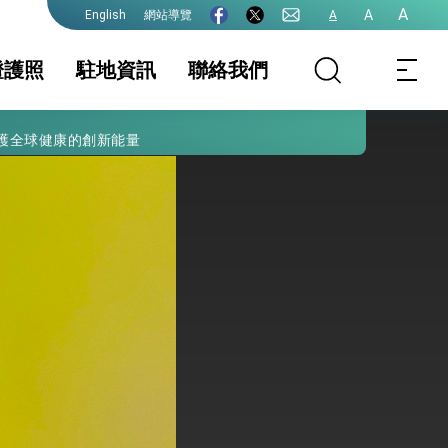
A
A
網站導覽
A
English
證護照
駐地資訊
聯絡我們
護全球健康的創新能量
照
證及入境須知
簽證
駐地基本資料
文件證明
生活資訊
出國相關業務
保及性平諮詢機
行事曆
院全力支持並盡速通過