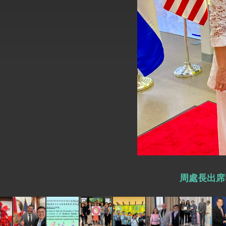
外交部長林佳龍於《外交事務》撰文指出
總統主持「台美經濟繁榮夥伴對話」記者
外交部長林佳龍接受印尼「時代雜誌」專
副總統接見美參議員蓋耶哥 強調美國是
外交部長林佳龍午宴歡迎美國聯邦參議員
外交部長林佳龍接見美國智庫「德國馬歇
臺美經貿談判獲階段性成果 卓揆期勉爭取
卓揆：臺美關稅談判階段性結果有助臺灣
周處長出席巴
外交部與數位發展部攜手合作，整合台灣
外交部長林佳龍主持第35次「參與亞太經
民調顯示多數國人滿意政府外交表現，高