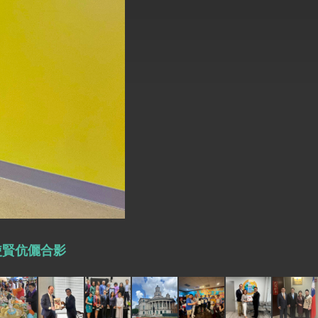
式，期許數位轉 型迎向下個50年
繁榮
大使賢伉儷合影