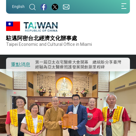
:::
English
:::
駐邁阿密台北經濟文化辦事處
外交部重要言論
Taipei Economic and Cultural Office in Miami
我國政府將在美國亞利桑納州設立「駐鳳凰城辦
事處」，進一步深化台美交流合作
第一屆亞太在宅醫療大會開幕 總統盼分享臺灣
重點消息
經驗為亞太醫療照護發展開創新里程碑
外交部發布WHA文宣影片「台灣醫療點亮世界」
及「台灣智慧醫療與健康產業展」預告短片，向
世界展現台灣守護全球健康的創新能量
總統出訪史瓦帝尼返國談話 強調臺灣人有權利
走向世界 盼與理念相近國家共同維護國際秩序
堅定走向世界 賴總統抵達史瓦帝尼王國進行國是
訪問
總統與五院院長新春茶敘 盼化分歧為團結、為
國家邁出合作第一步
總統農曆春節談話
台美貿易協議完成簽署達成6大目標、創5大歷史