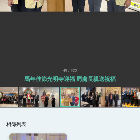
性突破 總統強調將以3大面向加速臺灣經濟轉型
升級 籲請立院全力支持並盡速通過
臺美簽署「對等貿易協定」確立對等關稅15%且不
疊加 我輸美2072項產品豁免對等關稅
總統接受「法新社」（AFP）專訪內容
外交部長林佳龍於《外交事務》撰文指出：自由
世界 需要台灣，團結合作方能守護繁榮
外交部長林佳龍出席《台灣光華雜誌》50週年慶
「見證蛻變，分享世界的光華」開幕式，期許數
位轉 型迎向下個50年
總統主持「台美經濟繁榮夥伴對話」記者會 說
明臺美合作三大戰略方向 盼與民主夥伴共同引
49 / 922
領 下一個世代的繁榮
外交部長林佳龍接受印尼「時代雜誌」專訪，闡
馬年佳節光明寺迎福 周處長親送祝福
述印太安全局勢，籲深化台印尼半導體供應鏈合
作
外交部長林佳龍午宴歡迎美國聯邦參議員蓋耶哥
訪問團
外交部長林佳龍接見美國智庫「德國馬歇爾基金
會」訪問團一行，深化跨大西洋戰略夥伴關係
臺美經貿談判獲階段性成果 卓揆期勉爭取時間完
成「臺美對等貿易協定」簽署
相簿列表
卓揆：臺美關稅談判階段性結果有助臺灣取得有
利戰略地位 全力支持「臺美對等貿易協定」簽署
外交部與數位發展部攜手合作，整合台灣雄厚數