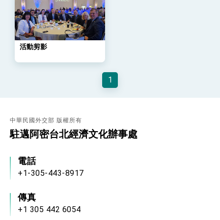
位實力，達成固邦榮邦目標
外交部長林佳龍主持第35次「參與亞太經濟合作
策略小組」跨部會會議
民調顯示多數國人滿意政府外交表現，高度支持
「總合外交」與台歐美日關係深化
活動剪影
總統以「韌性之島，希望之光」為題發表2026新
年談話
總統主持「守護民主台灣國安行動方案」記者
1
會 強調以實力守護台海和平 以決心掌握國家
命運
變局中 奮起的新臺灣 總統發表國慶演說
總統發表執政周年談話 盼面對未來挑戰 堅持
團結 迎風轉型 穩健前行
中華民國外交部 版權所有
駐邁阿密台北經濟文化辦事處
賴總統就職演說影片
總統重要談話
電話
+1-305-443-8917
外交部重要言論
我國政府將在美國亞利桑納州設立「駐鳳凰城辦
傳真
事處」，進一步深化台美交流合作
+1 305 442 6054