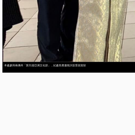
本處參與南佛州「第31屆亞洲文化節」，紀處長應邀致詞並受頒賀狀