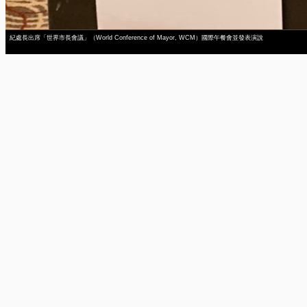
紀處長出席「世界市長會議」（World Conference of Mayor, WCM）國際午餐會並發表演說