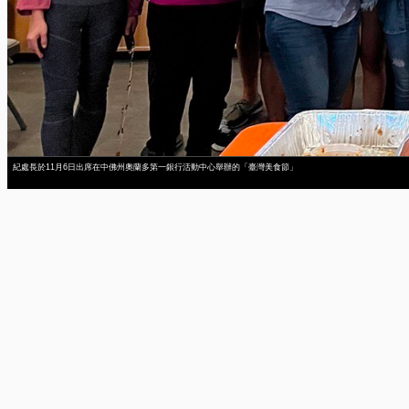
紀處長於11月6日出席在中佛州奧蘭多第一銀行活動中心舉辦的「臺灣美食節」