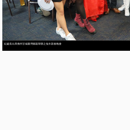
紀處長出席佛州甘城臺灣鄉親舉辦之兔年新春晚會