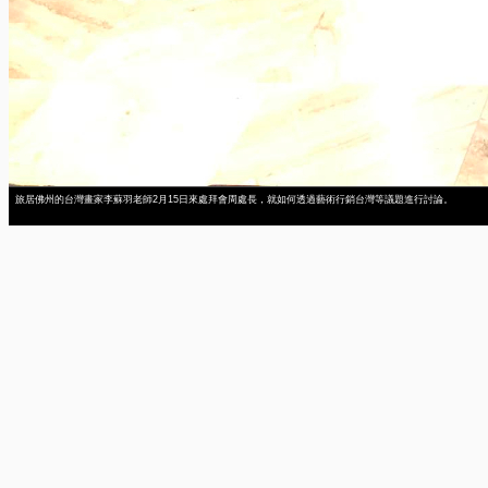
旅居佛州的台灣畫家李蘇羽老師2月15日來處拜會周處長，就如何透過藝術行銷台灣等議題進行討論。