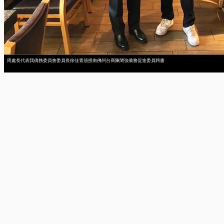
周處長代表我僑務委員會委員長徐佳青頒授南佛州台商陳閔強僑務促進委員聘書