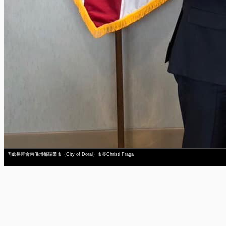
周處長拜會南佛州都瑞爾市（City of Doral）市長Christi Fraga