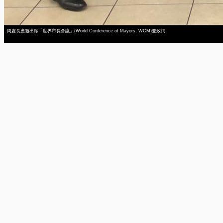
周處長應邀出席「世界市長會議」(World Conference of Mayors, WCM)並致詞