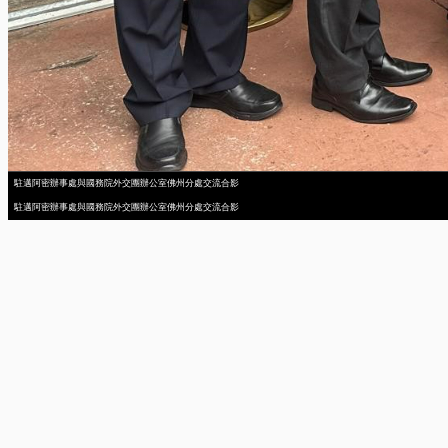
駐邁阿密辦事處與國務院外交團辦公室佛州分處交流合影
駐邁阿密辦事處與國務院外交團辦公室佛州分處交流合影