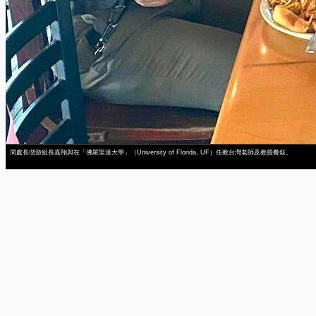
周處長偕游組長嘉翔與在「佛羅里達大學」（University of Florida, UF）任教台灣老師及教授餐敍。