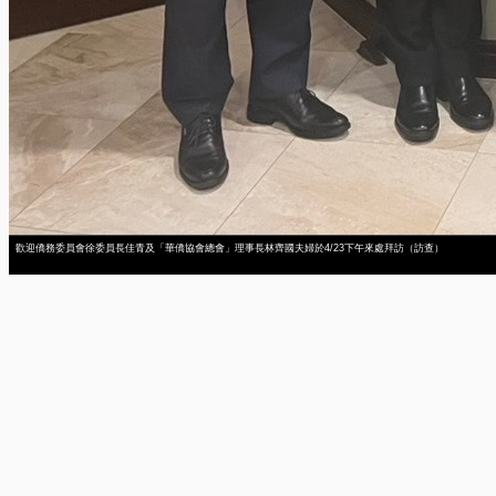
歡迎僑務委員會徐委員長佳青及「華僑協會總會」理事長林齊國夫婦於4/23下午來處拜訪（訪查）