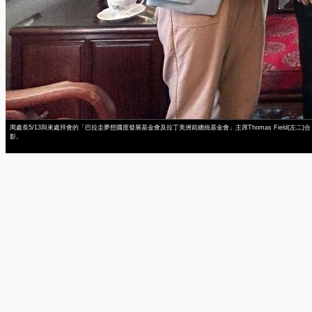
周處長5/13與來處拜會的「巴拉圭夢想國度發展基金會及拉丁美洲前總統基金會」主席Thomas Field(左二)合
影。