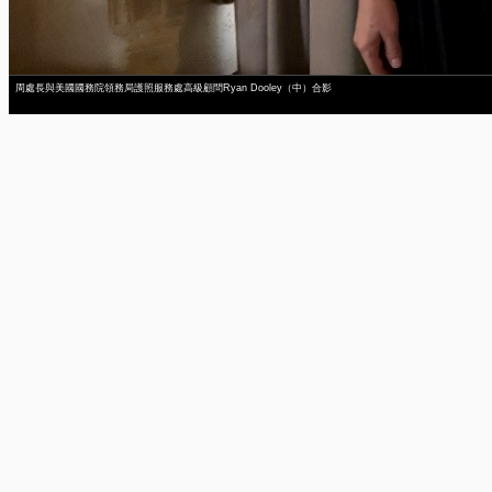
周處長與美國國務院領務局護照服務處高級顧問Ryan Dooley（中）合影