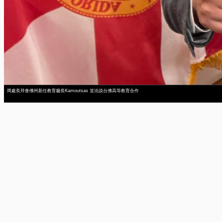
周處長拜會佛州新任教育廳長Kamoutsas 並洽談台佛高等教育合作