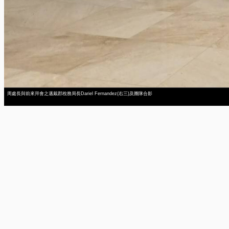
周處長與前來拜會之邁戴郡稅務局長Dariel Fernandez(右三)及團隊合影