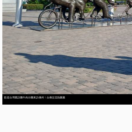
歡迎台灣農訪團牛肉分團來訪佛州！台佛交流熱騰騰