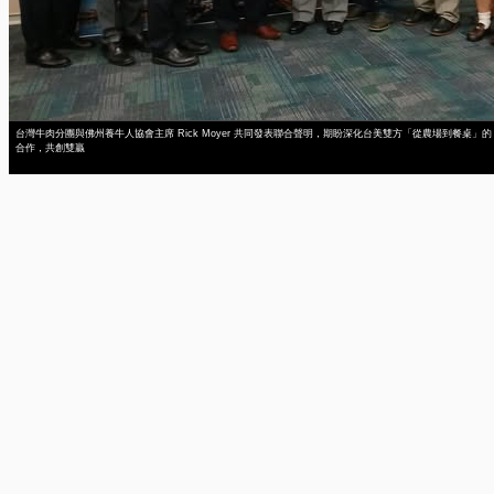
台灣牛肉分團與佛州養牛人協會主席 Rick Moyer 共同發表聯合聲明，期盼深化台美雙方「從農場到餐桌」的
合作，共創雙贏