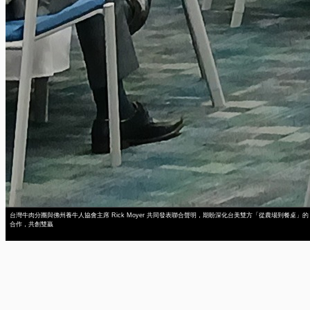
台灣牛肉分團與佛州養牛人協會主席 Rick Moyer 共同發表聯合聲明，期盼深化台美雙方「從農場到餐桌」的
合作，共創雙贏