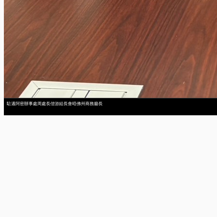
駐邁阿密辦事處周處長偕游組長會晤佛州商務廳長